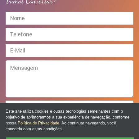
Vamos Conversar?
Este site utiliza cookies e outras tecnologias semelhantes com o
objetivo de aprimorarmos a sua experiência de navegação, conforme
nossa
Política de Privacidade
. Ao continuar navegando, você
concorda com estas condições.