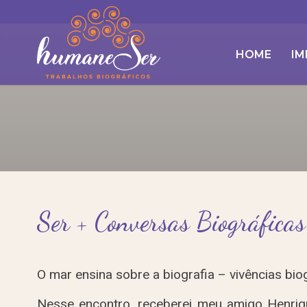
HOME
IM
Ser + Conversas Biográfica
O mar ensina sobre a biografia – vivências bio
Nesse encontro, receberei meu amigo Henriqu