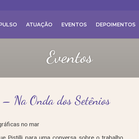
PULSO
ATUAÇÃO
EVENTOS
DEPOIMENTOS
Eventos
s – Na Onda dos Setênios
gráficas no mar
e Pistilli para uma conversa sobre o trabalho